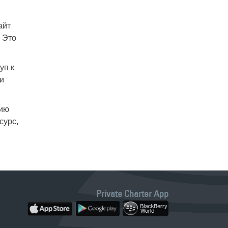
айт
 Это
уп к
и
нию
сурс,
Private Charter App