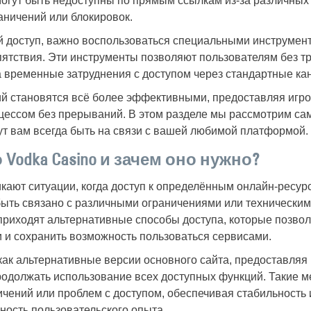
могут быть недоступны по прямым ссылкам из-за различных
аничений или блокировок.
й доступ, важно воспользоваться специальными инструмен
ятствия. Эти инструменты позволяют пользователям без т
 временные затруднения с доступом через стандартные ка
й становятся всё более эффективными, предоставляя игр
цессом без прерываний. В этом разделе мы рассмотрим са
т вам всегда быть на связи с вашей любимой платформой.
 Vodka Casino и зачем оно нужно?
икают ситуации, когда доступ к определённым онлайн-ресур
быть связано с различными ограничениями или технически
приходят альтернативные способы доступа, которые позво
 и сохранить возможность пользоваться сервисами.
к альтернативные версии основного сайта, предоставляя
родолжать использование всех доступных функций. Такие 
ичений или проблем с доступом, обеспечивая стабильность 
ость пользовательского опыта.