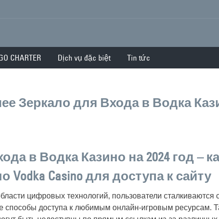
GO CHARTER
Dịch vụ đặc biệt
Tin tức
очее Зеркало для Входа в Водка Каз
ода в Водка Казино на 2024 год – к
 Vodka Casino для доступа к сайту
бласти цифровых технологий, пользователи сталкиваются 
е способы доступа к любимым онлайн-игровым ресурсам. Т