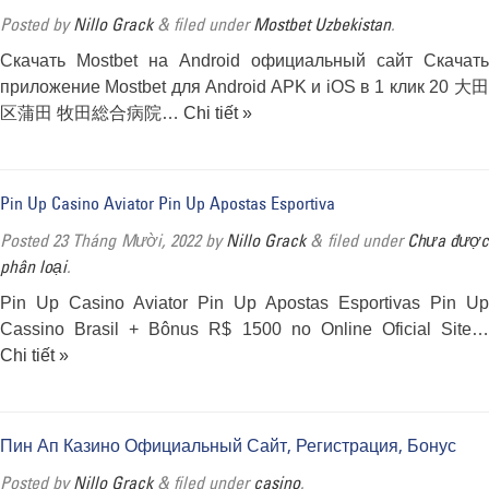
Posted
by
Nillo Grack
&
filed under
Mostbet Uzbekistan
.
Скачать Mostbet на Android официальный сайт Скачать
приложение Mostbet для Android APK и iOS в 1 клик 20 大田
区蒲田 牧田総合病院…
Chi tiết »
Pin Up Casino Aviator Pin Up Apostas Esportiva
Posted
23 Tháng Mười, 2022
by
Nillo Grack
&
filed under
Chưa đượ
phân loại
.
Pin Up Casino Aviator Pin Up Apostas Esportivas Pin Up
Cassino Brasil + Bônus R$ 1500 no Online Oficial Site…
Chi tiết »
Пин Ап Казино Официальный Сайт, Регистрация, Бонус
Posted
by
Nillo Grack
&
filed under
casino
.