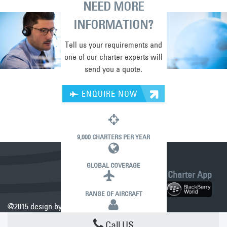
NEED MORE
INFORMATION?
Tell us your requirements and
one of our charter experts will
send you a quote.
ENQUIRE NOW
9,000 CHARTERS PER YEAR
GLOBAL COVERAGE
Private Charter App
RANGE OF AIRCRAFT
@2015 design by
PERSONAL SERVICE
Call US