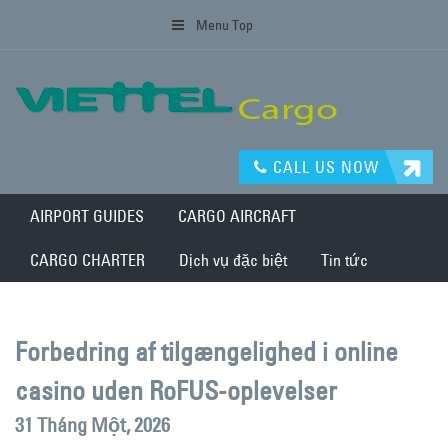
Menu Top
CALL US NOW
AIRPORT GUIDES
CARGO AIRCRAFT
CARGO CHARTER
Dịch vụ đặc biệt
Tin tức
Forbedring af tilgængelighed i online
casino uden RoFUS-oplevelser
31 Tháng Một, 2026