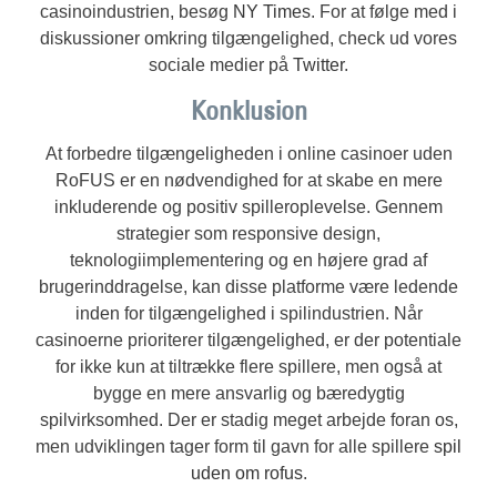
casinoindustrien, besøg
NY Times
. For at følge med i
diskussioner omkring tilgængelighed, check ud vores
sociale medier på
Twitter
.
Konklusion
At forbedre tilgængeligheden i online casinoer uden
RoFUS er en nødvendighed for at skabe en mere
inkluderende og positiv spilleroplevelse. Gennem
strategier som responsive design,
teknologiimplementering og en højere grad af
brugerinddragelse, kan disse platforme være ledende
inden for tilgængelighed i spilindustrien. Når
casinoerne prioriterer tilgængelighed, er der potentiale
for ikke kun at tiltrække flere spillere, men også at
bygge en mere ansvarlig og bæredygtig
spilvirksomhed. Der er stadig meget arbejde foran os,
men udviklingen tager form til gavn for alle spillere
spil
uden om rofus
.