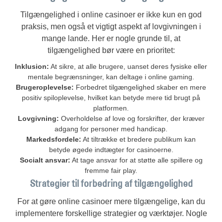
Tilgængelighed i online casinoer er ikke kun en god
praksis, men også et vigtigt aspekt af lovgivningen i
mange lande. Her er nogle grunde til, at
tilgængelighed bør være en prioritet:
Inklusion:
At sikre, at alle brugere, uanset deres fysiske eller
mentale begrænsninger, kan deltage i online gaming.
Brugeroplevelse:
Forbedret tilgængelighed skaber en mere
positiv spiloplevelse, hvilket kan betyde mere tid brugt på
platformen.
Lovgivning:
Overholdelse af love og forskrifter, der kræver
adgang for personer med handicap.
Markedsfordele:
At tiltrække et bredere publikum kan
betyde øgede indtægter for casinoerne.
Socialt ansvar:
At tage ansvar for at støtte alle spillere og
fremme fair play.
Strategier til forbedring af tilgængelighed
For at gøre online casinoer mere tilgængelige, kan du
implementere forskellige strategier og værktøjer. Nogle