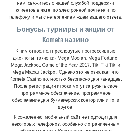
нам, свяжитесь с нашей службой поддержки
клиентов в чате, по электронной почте или по
телефону, и мы с нетерпением ждем вашего ответа.
Бонусы, турниры и акции от
Kometa казино
К ним относятся пресловутые прогрессивные
джекпоты, такие как Mega Moolah, Mega Fortune,
Mega Jackpot, Game of the Year 2017, Tiki Tiki Tiki и
Mega Macau Jackpot. Однако это не означает, что
Kometa Casino полностью безопасно для канадцев.
После регистрации игроки могут загрузить свое
программное обеспечение, программное
обеспечение для букмекерских контор или и то, и
другое.
К сожалению, мобильный сайт не подходит для
некоторых телефонов, особенно с ограниченным