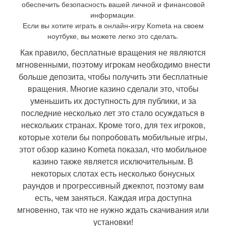
обеспечить безопасность вашей личной и финансовой
информации.
Если вы хотите играть в онлайн-игру Kometa на своем
ноутбуке, вы можете легко это сделать.
Как правило, бесплатные вращения не являются
мгновенными, поэтому игрокам необходимо внести
больше депозита, чтобы получить эти бесплатные
вращения. Многие казино сделали это, чтобы
уменьшить их доступность для публики, и за
последние несколько лет это стало осуждаться в
нескольких странах. Кроме того, для тех игроков,
которые хотели бы попробовать мобильные игры,
этот обзор казино Kometa показал, что мобильное
казино также является исключительным. В
некоторых слотах есть несколько бонусных
раундов и прогрессивный джекпот, поэтому вам
есть, чем заняться. Каждая игра доступна
мгновенно, так что не нужно ждать скачивания или
установки!