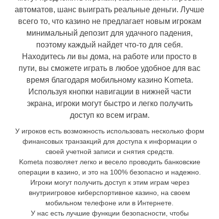
автоматов, шанс выиграть реальные деньги. Лучше
всего то, что казино не предлагает новым игрокам
минимальный депозит для удачного падения,
поэтому каждый найдет что-то для себя.
Находитесь ли вы дома, на работе или просто в
пути, вы сможете играть в любое удобное для вас
время благодаря мобильному казино Kometa.
Используя кнопки навигации в нижней части
экрана, игроки могут быстро и легко получить
доступ ко всем играм.
У игроков есть возможность использовать несколько форм
финансовых транзакций для доступа к информации о
своей учетной записи и снятия средств.
Kometa позволяет легко и весело проводить банковские
операции в казино, и это на 100% безопасно и надежно.
Игроки могут получить доступ к этим играм через
внутриигровое киберспортивное казино, на своем
мобильном телефоне или в Интернете.
У нас есть лучшие функции безопасности, чтобы