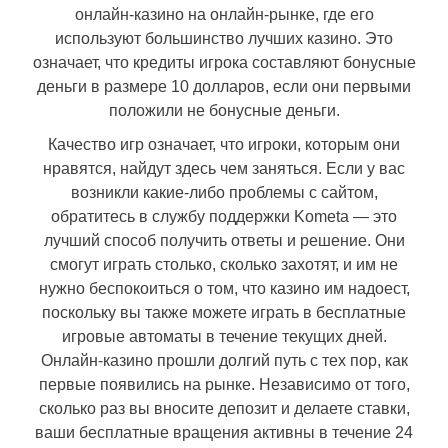
онлайн-казино на онлайн-рынке, где его
используют большинство лучших казино. Это
означает, что кредиты игрока составляют бонусные
деньги в размере 10 долларов, если они первыми
положили не бонусные деньги.
Качество игр означает, что игроки, которым они
нравятся, найдут здесь чем заняться. Если у вас
возникли какие-либо проблемы с сайтом,
обратитесь в службу поддержки Kometa — это
лучший способ получить ответы и решение. Они
смогут играть столько, сколько захотят, и им не
нужно беспокоиться о том, что казино им надоест,
поскольку вы также можете играть в бесплатные
игровые автоматы в течение текущих дней.
Онлайн-казино прошли долгий путь с тех пор, как
первые появились на рынке. Независимо от того,
сколько раз вы вносите депозит и делаете ставки,
ваши бесплатные вращения активны в течение 24