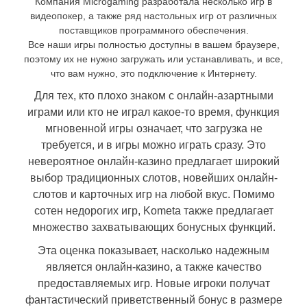
Компания Microgaming разработала несколько игр в
видеопокер, а также ряд настольных игр от различных
поставщиков программного обеспечения.
Все наши игры полностью доступны в вашем браузере,
поэтому их не нужно загружать или устанавливать, и все,
что вам нужно, это подключение к Интернету.
Для тех, кто плохо знаком с онлайн-азартными
играми или кто не играл какое-то время, функция
мгновенной игры означает, что загрузка не
требуется, и в игры можно играть сразу. Это
невероятное онлайн-казино предлагает широкий
выбор традиционных слотов, новейших онлайн-
слотов и карточных игр на любой вкус. Помимо
сотен недорогих игр, Kometa также предлагает
множество захватывающих бонусных функций.
Эта оценка показывает, насколько надежным
является онлайн-казино, а также качество
предоставляемых игр. Новые игроки получат
фантастический приветственный бонус в размере