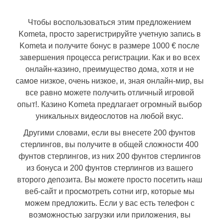
Чтобы воспользоваться этим предложением
Kometa, просто зарегистрируйте учетную запись в
Kometa и получите бонус в размере 1000 € после
завершения процесса регистрации. Как и во всех
онлайн-казино, преимущество дома, хотя и не
самое низкое, очень низкое, и, зная онлайн-мир, вы
все равно можете получить отличный игровой
опыт!. Казино Kometa предлагает огромный выбор
уникальных видеослотов на любой вкус.
Другими словами, если вы внесете 200 фунтов
стерлингов, вы получите в общей сложности 400
фунтов стерлингов, из них 200 фунтов стерлингов
из бонуса и 200 фунтов стерлингов из вашего
второго депозита. Вы можете просто посетить наш
веб-сайт и просмотреть сотни игр, которые мы
можем предложить. Если у вас есть телефон с
возможностью загрузки или приложения, вы