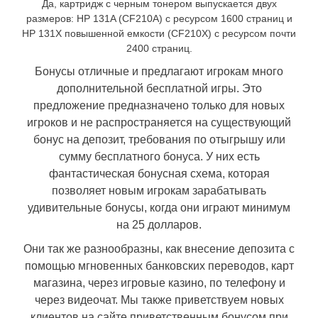
Да, картридж с черным тонером выпускается двух
размеров: HP 131A (CF210A) с ресурсом 1600 страниц и
HP 131X повышенной емкости (CF210X) с ресурсом почти
2400 страниц.
Бонусы отличные и предлагают игрокам много
дополнительной бесплатной игры. Это
предложение предназначено только для новых
игроков и не распространяется на существующий
бонус на депозит, требования по отыгрышу или
сумму бесплатного бонуса. У них есть
фантастическая бонусная схема, которая
позволяет новым игрокам зарабатывать
удивительные бонусы, когда они играют минимум
на 25 долларов.
Они так же разнообразны, как внесение депозита с
помощью мгновенных банковских переводов, карт
магазина, через игровые казино, по телефону и
через видеочат. Мы также приветствуем новых
клиентов на сайте приветственным бонусом при