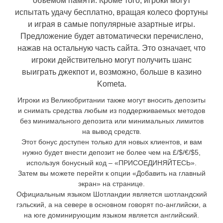
объемом памяти. Кроме того, игроки могут
испытать удачу бесплатно, вращая колесо фортуны
и играя в самые популярные азартные игры.
Предложение будет автоматически перечислено,
нажав на остальную часть сайта. Это означает, что
игроки действительно могут получить шанс
выиграть джекпот и, возможно, больше в казино
Kometa.
Игроки из Великобритании также могут вносить депозиты
и снимать средства любым из поддерживаемых методов
без минимального депозита или минимальных лимитов
на вывод средств.
Этот бонус доступен только для новых клиентов, и вам
нужно будет внести депозит не более чем на £/$/€/$5,
используя бонусный код – «ПРИСОЕДИНЯЙТЕСЬ».
Затем вы можете перейти к опции «Добавить на главный
экран» на странице.
Официальным языком Шотландии является шотландский
гэльский, а на севере в основном говорят по-английски, а
на юге доминирующим языком является английский.