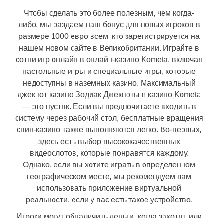
Чтобы сделать это более полезным, чем когда-
либо, мы раздаем наш бонус для новых игроков в
размере 1000 евро всем, кто зарегистрируется на
нашем новом сайте в Великобритании. Играйте в
сотни игр онлайн в онлайн-казино Kometa, включая
настольные игры и специальные игры, которые
недоступны в наземных казино. Максимальный
джекпот казино Зодиак Джекпоты в казино Kometa
— это пустяк. Если вы предпочитаете входить в
систему через рабочий стол, бесплатные вращения
спин-казино также выполняются легко. Во-первых,
здесь есть выбор высококачественных
видеослотов, которые понравятся каждому.
Однако, если вы хотите играть в определенном
географическом месте, мы рекомендуем вам
использовать приложение виртуальной
реальности, если у вас есть такое устройство.
Игроки могут обналичить деньги, когда захотят, или