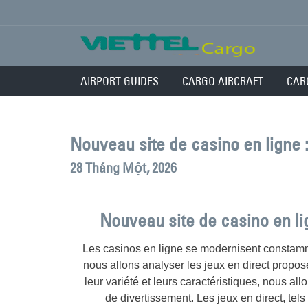
AIRPORT GUIDES
CARGO AIRCRAFT
CAR
Nouveau site de casino en ligne 
28 Tháng Một, 2026
Nouveau site de casino en li
Les casinos en ligne se modernisent constammen
nous allons analyser les jeux en direct propos
leur variété et leurs caractéristiques, nous 
de divertissement. Les jeux en direct, tels