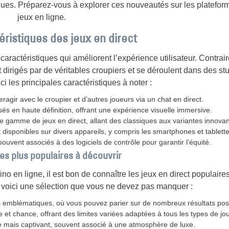
ques. Préparez-vous à explorer ces nouveautés sur les platefor
jeux en ligne.
éristiques des jeux en direct
 caractéristiques qui améliorent l’expérience utilisateur. Contra
t dirigés par de véritables croupiers et se déroulent dans des st
ci les principales caractéristiques à noter :
teragir avec le croupier et d’autres joueurs via un chat en direct.
usés en haute définition, offrant une expérience visuelle immersive.
ge gamme de jeux en direct, allant des classiques aux variantes innovan
t disponibles sur divers appareils, y compris les smartphones et tablette
ouvent associés à des logiciels de contrôle pour garantir l’équité.
les plus populaires à découvrir
o en ligne, il est bon de connaître les jeux en direct populaire
n voici une sélection que vous ne devez pas manquer :
s emblématiques, où vous pouvez parier sur de nombreux résultats pos
 et chance, offrant des limites variées adaptées à tous les types de jo
e mais captivant, souvent associé à une atmosphère de luxe.