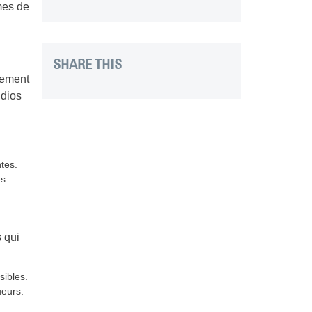
mes de
SHARE THIS
irement
udios
tes.
s.
s qui
sibles.
ueurs.