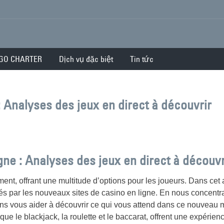
GO CHARTER
Dịch vụ đặc biệt
Tin tức
: Analyses des jeux en direct à découvrir
gne : Analyses des jeux en direct à découvr
t, offrant une multitude d’options pour les joueurs. Dans cet a
és par les nouveaux sites de casino en ligne. En nous concentra
allons vous aider à découvrir ce qui vous attend dans ce nouveau
 que le blackjack, la roulette et le baccarat, offrent une expérien