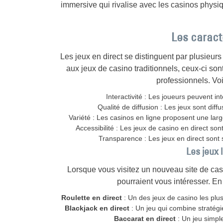
immersive qui rivalise avec les casinos physi
Les caract
Les jeux en direct se distinguent par plusieurs
aux jeux de casino traditionnels, ceux-ci son
professionnels. Voi
Interactivité : Les joueurs peuvent in
Qualité de diffusion : Les jeux sont diff
Variété : Les casinos en ligne proposent une lar
Accessibilité : Les jeux de casino en direct son
Transparence : Les jeux en direct sont s
Les jeux 
Lorsque vous visitez un nouveau site de casin
pourraient vous intéresser. E
Roulette en direct
: Un des jeux de casino les plu
Blackjack en direct
: Un jeu qui combine stratégie
Baccarat en direct
: Un jeu simpl