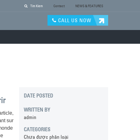
Tim Kiem
Contact
NEWS & FEATURES
CALL US NOW
DATE POSTED
ir
WRITTEN BY
rticle,
admin
nt sur
 monde
CATEGORIES
ce
Chưa được phân loại